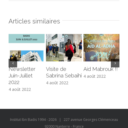
Articles similaires
Newsletter
Visite de
Aid Mabrouk !!
Co
Juin-Juillet
Sabrina Sebaihi
ali
4 août 2022
2022
4 août 2022
4 a
4 août 2022
Institut Ibn Badis 1994 -
2026
| 227 avenue Georges Clémenceau
92000 Nanterre - France