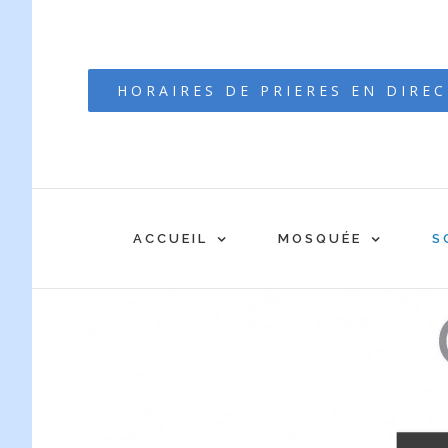
Passer
au
contenu
HORAIRES DE PRIERES EN DIRE
ACCUEIL
MOSQUÉE
S