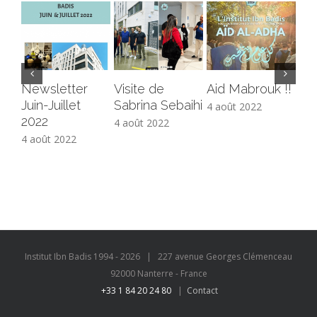
Newsletter
Visite de
Aid Mabrouk !!
Co
Juin-Juillet
Sabrina Sebaihi
ali
4 août 2022
2022
4 août 2022
4 a
4 août 2022
Institut Ibn Badis 1994 -
2026
| 227 avenue Georges Clémenceau
92000 Nanterre - France
+33 1 84 20 24 80
|
Contact