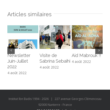
Articles similaires
Newsletter
Visite de
Aid Mabrouk !!
Co
Juin-Juillet
Sabrina Sebaihi
ali
4 août 2022
2022
4 août 2022
4 a
4 août 2022
Institut Ibn Badis 1994 -
2026
| 227 avenue Georges Clémenceau
92000 Nanterre - France