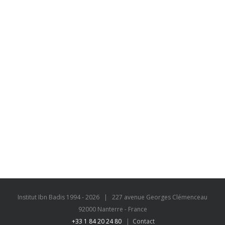
Institut Ibn Badis 1994 -
2026
| 227 avenue Georges Clémenceau
92000 Nanterre - France
+33 1 84 20 24 80
|
Contact