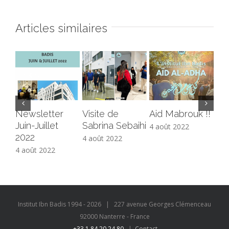
Articles similaires
Newsletter
Visite de
Aid Mabrouk !!
Co
Juin-Juillet
Sabrina Sebaihi
ali
4 août 2022
2022
4 août 2022
4 a
4 août 2022
Institut Ibn Badis 1994 -
2026
| 227 avenue Georges Clémenceau
92000 Nanterre - France
+33 1 84 20 24 80
|
Contact