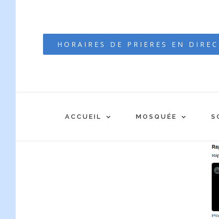
Passer
au
contenu
HORAIRES DE PRIERES EN DIRE
ACCUEIL
MOSQUÉE
S