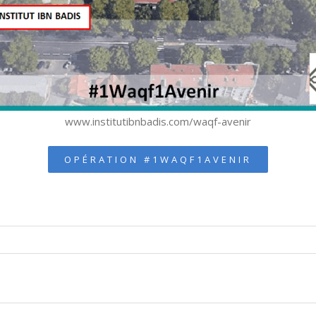
www.institutibnbadis.com/waqf-avenir
OPÉRATION #1WAQF1AVENIR