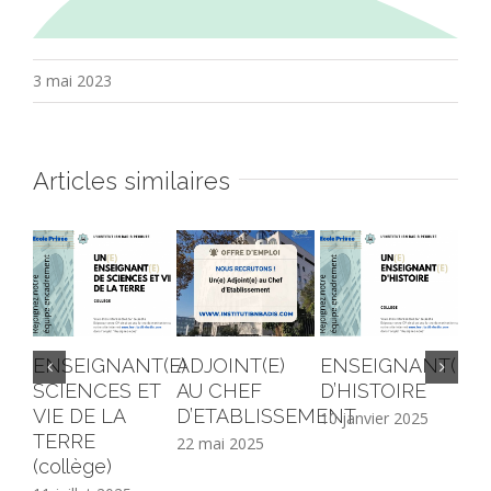
3 mai 2023
Articles similaires
ENSEIGNANT(E)
ADJOINT(E)
ENSEIGNANT(E)
Ag
SCIENCES ET
AU CHEF
D’HISTOIRE
Po
VIE DE LA
D’ETABLISSEMENT
Ca
10 janvier 2025
TERRE
22 mai 2025
17 
(collège)